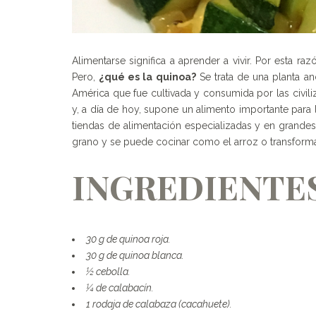
Alimentarse significa a aprender a vivir. Por esta r
Pero,
¿qué es la quinoa?
Se trata de una planta an
América que fue cultivada y consumida por las civili
y, a día de hoy, supone un alimento importante para
tiendas de alimentación especializadas y en grand
grano y se puede cocinar como el arroz o transformar
INGREDIENTE
30 g de quinoa roja.
30 g de quinoa blanca.
½ cebolla.
¼ de calabacín.
1 rodaja de calabaza (cacahuete).