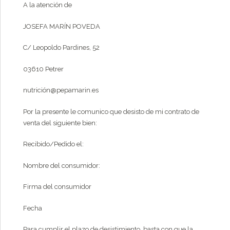
A la atención de
JOSEFA MARÍN POVEDA
C/ Leopoldo Pardines, 52
03610 Petrer
nutrición@pepamarin.es
Por la presente le comunico que desisto de mi contrato de
venta del siguiente bien:
Recibido/Pedido el:
Nombre del consumidor:
Firma del consumidor
Fecha
Para cumplir el plazo de desistimiento, basta con que la