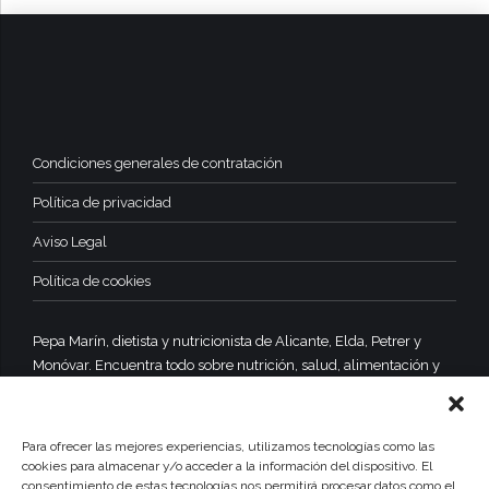
Condiciones generales de contratación
Política de privacidad
Aviso Legal
Política de cookies
Pepa Marín, dietista y nutricionista de Alicante, Elda, Petrer y
Monóvar. Encuentra todo sobre nutrición, salud, alimentación y
dietas equilibradas y saludables.
Para ofrecer las mejores experiencias, utilizamos tecnologías como las
cookies para almacenar y/o acceder a la información del dispositivo. El
consentimiento de estas tecnologías nos permitirá procesar datos como el