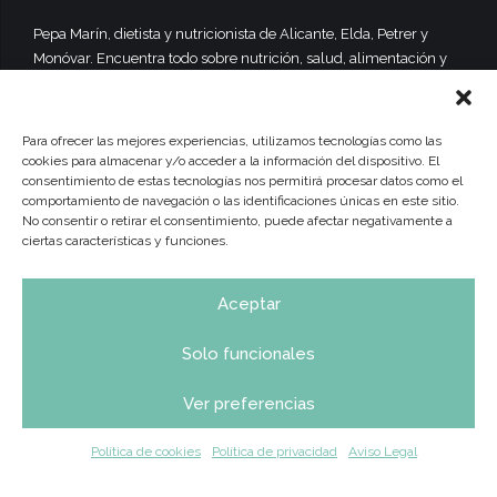
Pepa Marín, dietista y nutricionista de Alicante, Elda, Petrer y
Monóvar. Encuentra todo sobre nutrición, salud, alimentación y
dietas equilibradas y saludables.
Para ofrecer las mejores experiencias, utilizamos tecnologías como las
cookies para almacenar y/o acceder a la información del dispositivo. El
consentimiento de estas tecnologías nos permitirá procesar datos como el
comportamiento de navegación o las identificaciones únicas en este sitio.
No consentir o retirar el consentimiento, puede afectar negativamente a
ciertas características y funciones.
Aceptar
Solo funcionales
Ver preferencias
INICIO
Sobre Mí
Dietas y Nutrición
Consulta Online
Calendario Frutas y Verduras
Actualidad
Contacto
Política de cookies
Política de privacidad
Aviso Legal