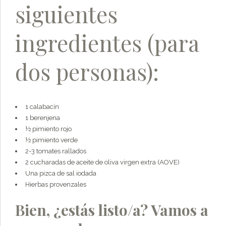
siguientes
ingredientes (para
dos personas):
1 calabacín
1 berenjena
½ pimiento rojo
½ pimiento verde
2-3 tomates rallados
2 cucharadas de aceite de oliva virgen extra (AOVE)
Una pizca de sal iodada
Hierbas provenzales
Bien, ¿estás listo/a? Vamos a