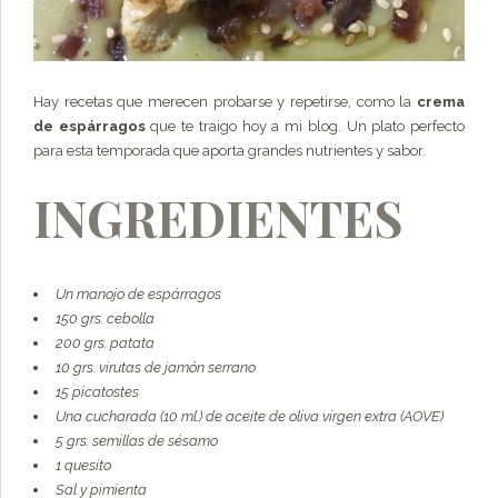
Hay recetas que merecen probarse y repetirse, como la
crema
de espárragos
que te traigo hoy a mi blog. Un plato perfecto
para esta temporada que aporta grandes nutrientes y sabor.
INGREDIENTES
Un manojo de espárragos
150 grs. cebolla
200 grs. patata
10 grs. virutas de jamón serrano
15 picatostes
Una cucharada (10 ml.) de aceite de oliva virgen extra (AOVE)
5 grs. semillas de sésamo
1 quesito
Sal y pimienta