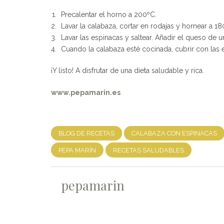
Precalentar el horno a 200ºC.
Lavar la calabaza, cortar en rodajas y hornear a
Lavar las espinacas y saltear. Añadir el queso de u
Cuando la calabaza esté cocinada, cubrir con la
¡Y listo! A disfrutar de una dieta saludable y rica.
www.pepamarin.es
BLOG DE RECETAS
CALABAZA CON ESPINACAS
PEPA MARÍN
RECETAS SALUDABLES
pepamarin