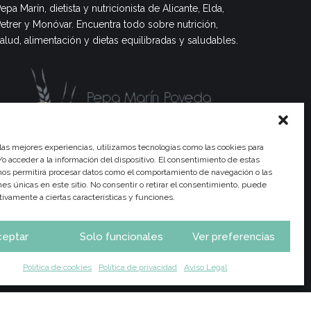
epa Marín, dietista y nutricionista de Alicante, Elda,
etrer y Monóvar. Encuentra todo sobre nutrición,
alud, alimentación y dietas equilibradas y saludables.
 las mejores experiencias, utilizamos tecnologías como las cookies para
o acceder a la información del dispositivo. El consentimiento de estas
nos permitirá procesar datos como el comportamiento de navegación o las
ones únicas en este sitio. No consentir o retirar el consentimiento, puede
tivamente a ciertas características y funciones.
ceptar
Solo funcionales
Ver preferencias
trición
Consulta Online
Calendario Frutas y Verduras
Política de cookies
Política de privacidad
Aviso Legal
Actualidad
Contacto