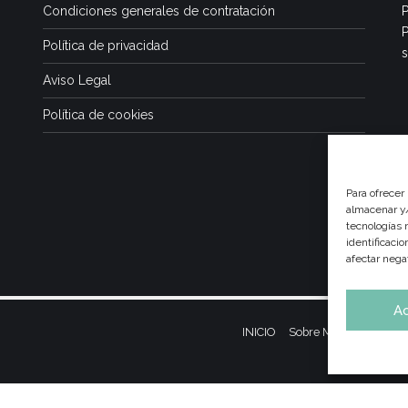
Condiciones generales de contratación
P
P
Política de privacidad
s
Aviso Legal
Política de cookies
Para ofrecer
almacenar y/
tecnologías 
identificaci
afectar nega
A
INICIO
Sobre Mí
Dietas y Nu