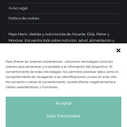
Aviso Legal
Política de cookies
Pepa Marín, dietista y nutricionista de Alicante, Elda, Petrer y
Monóvar. Encuentra todo sobre nutrición, salud, alimentación y
dietas equilibradas y saludables.
Para ofrecer las mejores experiencias, utilizamos tecnologías como las
cookies para almacenar y/o acceder a la información del dispositivo. El
consentimiento de estas tecnologías nos permitirá procesar datos como el
comportamiento de navegación o las identificaciones únicas en este sitio.
No consentir o retirar el consentimiento, puede afectar negativamente a
ciertas características y funciones.
Aceptar
Solo funcionales