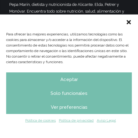
Pepa Marín, dietista y nutricionista de Alicante, Elda, Petrer y
Monóvar. Encuentra todo sobre nutrición, salud, alimentación y
dietas equilibradas y saludables.
Para ofrecer las mejores experiencias, utilizamos tecnologías como las
cookies para almacenar y/o acceder a la información del dispositivo. El
consentimiento de estas tecnologías nos permitirá procesar datos como el
comportamiento de navegación o las identificaciones únicas en este sitio.
No consentir o retirar el consentimiento, puede afectar negativamente a
ciertas características y funciones.
Aceptar
Solo funcionales
Ver preferencias
INICIO
Sobre Mí
Dietas y Nutrición
Consulta Online
Calendario Frutas y Verduras
Actualidad
Contacto
Política de cookies
Política de privacidad
Aviso Legal