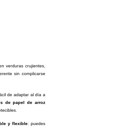
n verduras crujientes,
erente sin complicarse
cil de adaptar al día a
tos de papel de arroz
tecibles.
le y flexible
: puedes