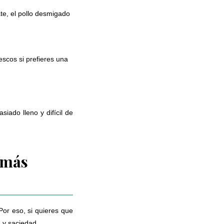
ate, el pollo desmigado
escos si prefieres una
iado lleno y difícil de
 más
Por eso, si quieres que
 y saciedad.