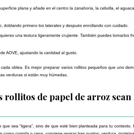
uperficie plana y añade en el centro la zanahoria, la cebolla, el aguac
ito, doblando primero los laterales y después enrollando con cuidado.
quieres una textura ligeramente crujiente. También puedes tomarlos fr
o de AOVE, ajustando la cantidad al gusto.
cada oblea. Es mejor preparar varios rollitos pequeños que uno demas
 las verduras si están muy húmedas.
 rollitos de papel de arroz sean
que sea “ligera”, sino de que esté bien planteada para tu contexto. 
n como comida o cena, conviene revisar tres puntos: verdura, proteína