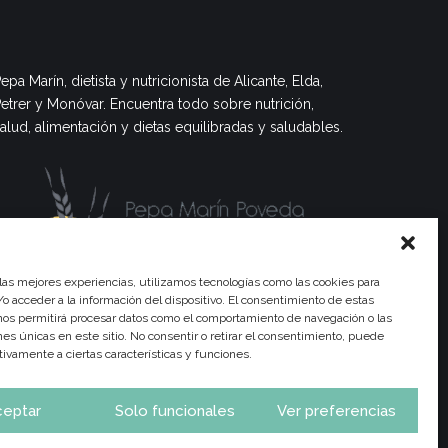
epa Marín, dietista y nutricionista de Alicante, Elda,
etrer y Monóvar. Encuentra todo sobre nutrición,
alud, alimentación y dietas equilibradas y saludables.
 las mejores experiencias, utilizamos tecnologías como las cookies para
o acceder a la información del dispositivo. El consentimiento de estas
nos permitirá procesar datos como el comportamiento de navegación o las
ones únicas en este sitio. No consentir o retirar el consentimiento, puede
tivamente a ciertas características y funciones.
ceptar
Solo funcionales
Ver preferencias
trición
Consulta Online
Calendario Frutas y Verduras