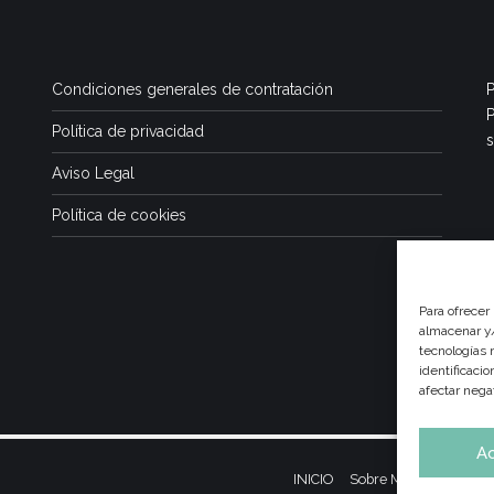
Condiciones generales de contratación
P
P
Política de privacidad
s
Aviso Legal
Política de cookies
Para ofrecer
almacenar y/
tecnologías 
identificaci
afectar nega
A
INICIO
Sobre Mí
Dietas y Nu