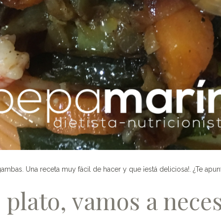
ambas. Una receta muy fácil de hacer y que ¡está deliciosa!. ¿Te apun
 plato, vamos a neces