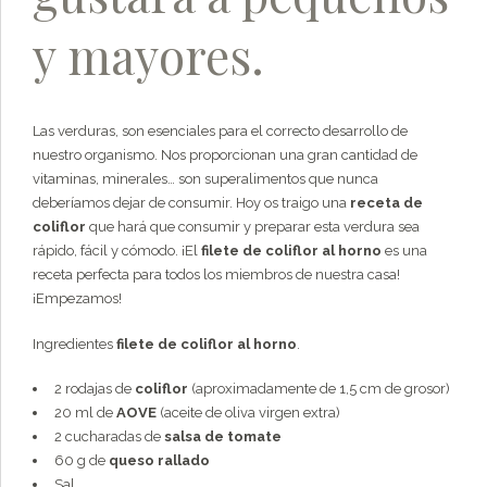
y mayores.
Las verduras, son esenciales para el correcto desarrollo de
nuestro organismo. Nos proporcionan una gran cantidad de
vitaminas, minerales… son superalimentos que nunca
deberíamos dejar de consumir. Hoy os traigo una
receta de
coliflor
que hará que consumir y preparar esta verdura sea
rápido, fácil y cómodo. ¡El
filete de coliflor al horno
es una
receta perfecta para todos los miembros de nuestra casa!
¡Empezamos!
Ingredientes
filete de coliflor al horno
.
2 rodajas de
coliflor
(aproximadamente de 1,5 cm de grosor)
20 ml de
AOVE
(aceite de oliva virgen extra)
2 cucharadas de
salsa de tomate
60 g de
queso rallado
Sal