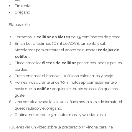
Pimienta
Orégano
Elaboración.
Cortamos la
coliflor en filetes
de 1,5 centímetros de grosor.
En un bol, añadimos 20 ml de AOVE, pimienta y sal.
Mezclamos para preparar el adobo de nuestras
rodajas de
coliflor
.
Pincelamos los
filetes de coliflor
por ambos lados y por los
bordes.
Precalentamos el horno a 200ºC con calor arriba y abajo.
Horneamos durante unos 30 minutos aproximadamente o
hasta que la
coliflor
adquiera el punto de cocción que nos
guste.
Una vez alcanzada la textura, añadimos la salsa de tomate, el
queso rallado y el orégano.
Gratinamos durante 5 minutos más, ¡y ya estará listo!
¿Quieres ver un vídeo sobre la preparación? Pincha para ir a