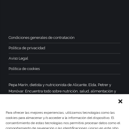
Condiciones generales de contratación
Política de privacidad
Aviso Legal
Política de cookies
Pepa Marín, dietista y nutricionista de Alicante, Elda, Petrer y
Monóvar. Encuentra todo sobre nutrición, salud, alimentación y
dietas equilibradas y saludables.
Para ofrecer las mejores experiencias, utilizamos tecnologías como las
cookies para almacenar y/o acceder a la información del dispositivo. El
consentimiento de estas tecnologías nos permitirá procesar datos como el
comportamiento de navegación o las identificaciones únicas en este sitio.