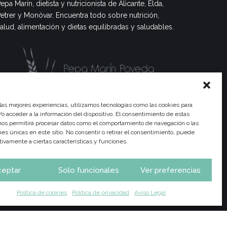
epa Marín, dietista y nutricionista de Alicante, Elda,
etrer y Monóvar. Encuentra todo sobre nutrición,
alud, alimentación y dietas equilibradas y saludables.
 las mejores experiencias, utilizamos tecnologías como las cookies para
o acceder a la información del dispositivo. El consentimiento de estas
nos permitirá procesar datos como el comportamiento de navegación o las
ones únicas en este sitio. No consentir o retirar el consentimiento, puede
tivamente a ciertas características y funciones.
ceptar
Solo funcionales
Ver preferencias
trición
Consulta Online
Calendario Frutas y Verduras
Actualidad
Contacto
Política de cookies
Política de privacidad
Aviso Legal