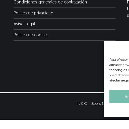
Condiciones generales de contratación
P
P
Política de privacidad
s
Aviso Legal
Política de cookies
Para ofrecer
almacenar y/
tecnologías 
identificaci
afectar nega
A
INICIO
Sobre Mí
Dietas y Nu