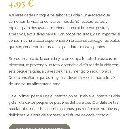
4,95
€
original
El
era:
¿Quieres darle un toque de sabor a tu vida? En ¡Recetas que
precio
alimentan la vida! encontrarás más de 30 recetas fáciles y
9,95 €.
actual
rápidas para desayunos, meriendas, comida, cena, postre y
aperitivos, exclusivas para ti. Con pocos recursos, y sin importar si
es:
tienes mucha o poca experiencia en la cocina, conseguirás platos
4,95 €.
que sorprenderán incluso a los paladares más exigentes.
Si eres amante de la comida y te preocupa tu salud o buscas un
bienestar, te propongo un reto: aprende a disfrutar de la vida con
esta pequeña guía, a través de una alimentación equilibrada.
Quiero enseñarte que es muy fácil divertirse cocinando a través
de una pauta alimentaria sana.
Da el primer paso a una alimentación saludable, alimenta tu vida
y disfruta de los pequeños placeres del día a día. ¡Olvídate de las
recetas aburridas! Haz combinaciones gastronómicas nutritivas y
deliciosas. ¡Es hora de empezar a disfrutar de cada bocado!