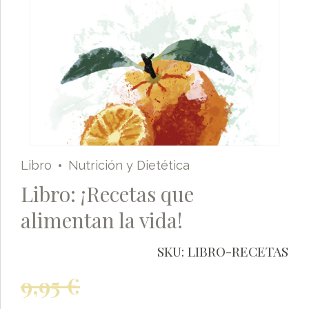
Libro
Nutrición y Dietética
Libro: ¡Recetas que
alimentan la vida!
SKU:
LIBRO-RECETAS
El
9,95
€
precio